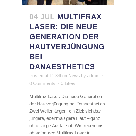
04 JUL
MULTIFRAX
LASER: DIE NEUE
GENERATION DER
HAUTVERJÜNGUNG
BEI
DANAESTHETICS
Posted at 11:34h
in
News
by
admin
0 Comments
0
Likes
Multifrax Laser: Die neue Generation
der Hautverjüngung bei Danaesthetics
Zwei Wellenlängen, ein Ziel: sichtbar
jüngere, ebenmäßigere Haut – ganz
ohne lange Ausfallzeit. Wir freuen uns,