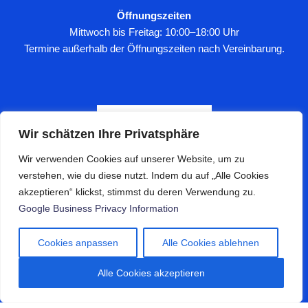
Öffnungszeiten
Mittwoch bis Freitag: 10:00–18:00 Uhr
Termine außerhalb der Öffnungszeiten nach Vereinbarung.
Wir schätzen Ihre Privatsphäre
IMPRESSUM
Wir verwenden Cookies auf unserer Website, um zu
verstehen, wie du diese nutzt. Indem du auf „Alle Cookies
akzeptieren“ klickst, stimmst du deren Verwendung zu.
DATENSCHUTZ
Google Business Privacy Information
Facebook
Instagram
Cookies anpassen
Alle Cookies ablehnen
Alle Cookies akzeptieren
© 2026
danaesthetics.de
Alle Rechte vorbehalten